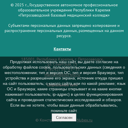
© 2025 г., Государственное автономное профессиональное
образовательное учреждение Республики Карелия
«Петрозаводский базовый медицинский колледж»
Субъектами персональных данных запрещено копирование и
распространение персональных данных, размещенных на данном
ресурсе.
Контакты
185001, Республика Карелия, г. Петрозаводск,
Продолжая использовать наш сайт, вы даете согласие на
ул. Советская, 15
обработку файлов cookie, пользовательских данных (сведения о
8 (8142) 59–93–33
местоположении; тип и версия ОС; тип и версия Браузера; тип
mail@medcol-ptz.ru
устройства и разрешение его экрана; источник откуда пришел
на сайт пользователь; с какого сайта или по какой рекламе; язык
Социальные сети
ОС и Браузера; какие страницы открывает и на какие кнопки
нажимает пользователь; ip-адрес) в целях функционирования
сайта и проведения статистических исследований и обзоров.
Если вы не хотите, чтобы ваши данные обрабатывались,
покиньте сайт.
Согласен
© Конструктор сайтов
Nubex.ru