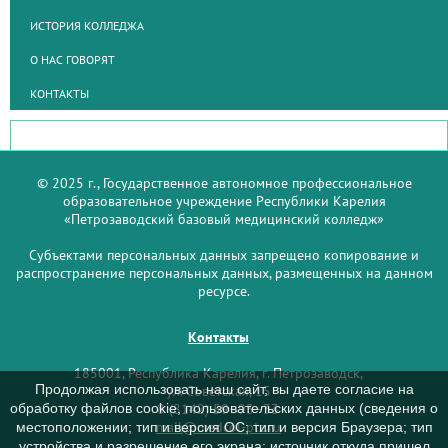
ИСТОРИЯ КОЛЛЕДЖА
О НАС ГОВОРЯТ
КОНТАКТЫ
© 2025 г., Государственное автономное профессиональное
образовательное учреждение Республики Карелия
«Петрозаводский базовый медицинский колледж»
Субъектами персональных данных запрещено копирование и
распространение персональных данных, размещенных на данном
ресурсе.
Контакты
185001, Республика Карелия, г. Петрозаводск,
Продолжая использовать наш сайт, вы даете согласие на
ул. Советская, 15
обработку файлов cookie, пользовательских данных (сведения о
8 (8142) 59–93–33
mail@medcol-ptz.ru
местоположении; тип и версия ОС; тип и версия Браузера; тип
устройства и разрешение его экрана; источник откуда пришел