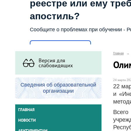
реестре или ему тре
апостиль?
Сообщите о проблемах при обучении - Р
Написать о проблеме
Главная
→
Версия для
Оли
слабовидящих
24 марта 202
Сведения об образовательной
22 ма
организации
и «Ин
метод
ГЛАВНАЯ
Всего
учреж
НОВОСТИ
Респу
АБИТУРИЕНТАМ