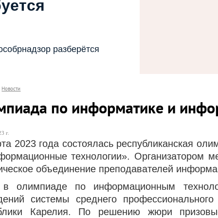
буется
особрнадзор разберётся
Новости
мпиада по информатике и инф
3 г.
рта 2023 года состоялась республиканская ол
формационные технологии». Организатором ме
ическое объединение преподавателей информа
 в олимпиаде по информационным техноло
дений системы среднего профессионального 
блики Карелия. По решению жюри призовы