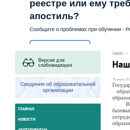
реестре или ему тре
апостиль?
Сообщите о проблемах при обучении - Р
Написать о проблеме
Главная
→
Версия для
Наш
слабовидящих
30 марта 202
Сведения об образовательной
Госуда
организации
обра
образо
В
ГЛАВНАЯ
базовы
сотруд
НОВОСТИ
образо
АБИТУРИЕНТАМ