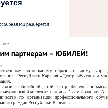
буется
особрнадзор разберётся
Новости
им партнерам – ЮБИЛЕЙ!
3 г.
рственному
автономному
образовательному
учреж
зования
Республики Карелия «Центр обучения и мон
вания.
 связи с юбилейной датой Центр обучения поблаго
й медицинский колледж» и лично Елену Ивановну Аксе
ничество по организации профессионального обуч
вания граждан Республики Карелия.