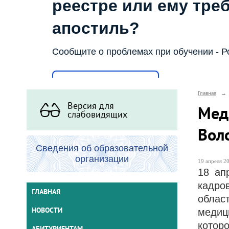
реестре или ему тре
апостиль?
Сообщите о проблемах при обучении - Р
Написать о проблеме
Главная
→
Версия для
Мед
слабовидящих
Вол
Сведения об образовательной
организации
19 апреля 20
18 ап
кадро
ГЛАВНАЯ
облас
НОВОСТИ
медиц
кото
АБИТУРИЕНТАМ