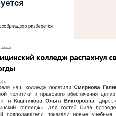
буется
особрнадзор разберётся
Новости
ицинский колледж распахнул св
огды
23 г.
реля наш колледж посетили
Смирнова Гали
вой политики и правового обеспечения депар
ти, и
Кашникова Ольга Викторовна
, дирек
инский колледж». Для гостей была проведе
рой
преподаватели показали новые учебные 