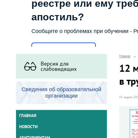
реестре или ему тре
апостиль?
Сообщите о проблемах при обучении - Р
Написать о проблеме
Главная
→
Версия для
12 м
слабовидящих
в т
Сведения об образовательной
организации
11 марта 201
ГЛАВНАЯ
НОВОСТИ
АБИТУРИЕНТАМ