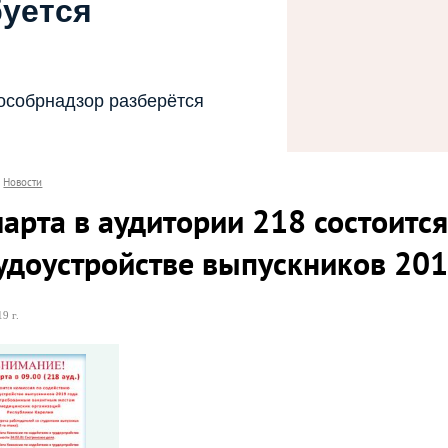
буется
особрнадзор разберётся
Новости
арта в аудитории 218 состоитс
рудоустройстве выпускников 201
9 г.