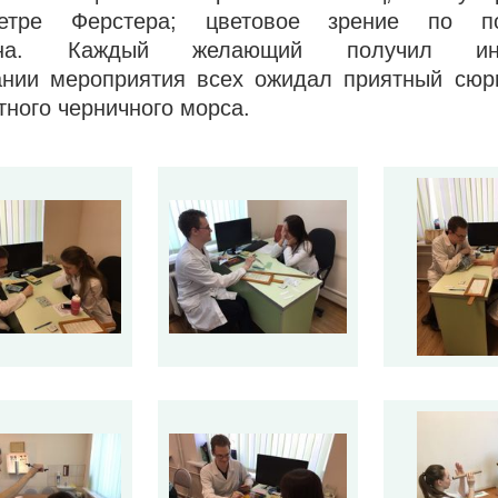
метре Ферстера; цветовое зрение по п
ина. Каждый желающий получил инд
ании мероприятия всех ожидал приятный сюрп
тного черничного морса.