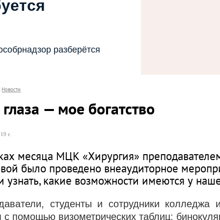
буется
особрнадзор разберётся
Новости
глаза — мое богатство
19 г.
ках месяца МЦК «Хирургия» преподавателе
вой было проведено внеаудиторное меропри
и узнать, какие возможности имеются у наше
даватели, студенты и сотрудники колледжа и
я с помощью визометрических таблиц; бинокуля