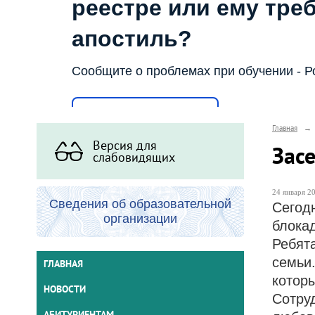
реестре или ему тре
апостиль?
Сообщите о проблемах при обучении - Р
Написать о проблеме
Главная
→
Версия для
Зас
слабовидящих
24 января 20
Сведения об образовательной
Сегод
организации
блока
Ребят
семьи
ГЛАВНАЯ
котор
НОВОСТИ
Сотру
АБИТУРИЕНТАМ