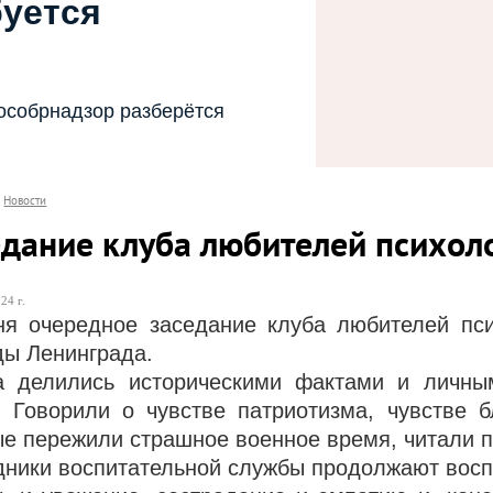
буется
особрнадзор разберётся
Новости
едание клуба любителей психол
24 г.
ня очередное заседание клуба любителей пс
ды Ленинграда.
а делились историческими фактами и личны
. Говорили о чувстве патриотизма, чувстве 
ые пережили страшное военное время, читали п
дники воспитательной службы продолжают воспит