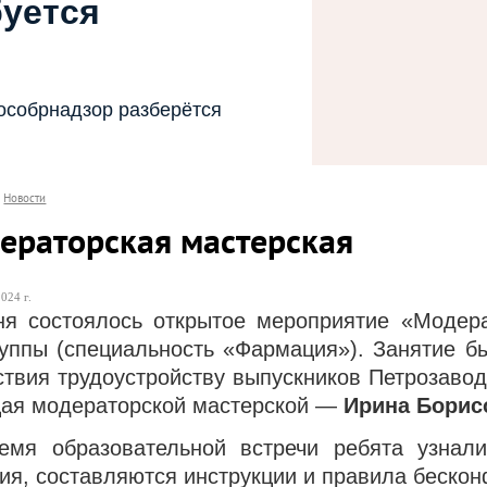
буется
особрнадзор разберётся
Новости
ераторская мастерская
024 г.
ня состоялось открытое мероприятие «Модер
руппы (специальность «Фармация»). Занятие б
ствия трудоустройству выпускников Петрозавод
ая модераторской мастерской —
Ирина Борис
емя образовательной встречи ребята узнал
ия, составляются инструкции и правила бескон