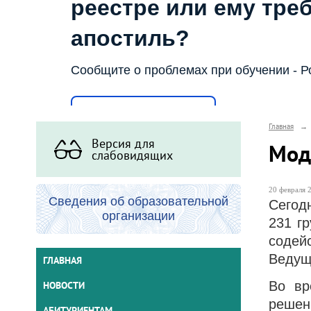
реестре или ему тре
апостиль?
Сообщите о проблемах при обучении - Р
Написать о проблеме
Главная
→
Версия для
Мод
слабовидящих
20 февраля 2
Сведения об образовательной
Сегод
организации
231 г
содей
Ведущ
ГЛАВНАЯ
Во вр
НОВОСТИ
решен
АБИТУРИЕНТАМ