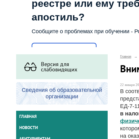
реестре или ему тре
апостиль?
Сообщите о проблемах при обучении - Р
Написать о проблеме
Главная
→
Версия для
Вни
слабовидящих
22 января 20
Сведения об образовательной
В соот
организации
предст
ЕД-7-1
в нало
ГЛАВНАЯ
физиче
НОВОСТИ
которо
на ока
АБИТУРИЕНТАМ