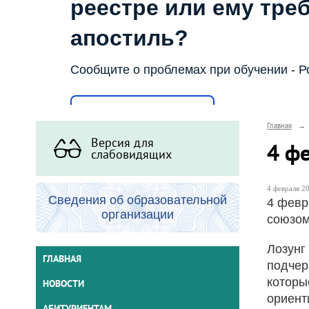
реестре или ему тре
апостиль?
Сообщите о проблемах при обучении - Р
Написать о проблеме
Главная
→
Версия для
4 ф
слабовидящих
4 февраля 20
Сведения об образовательной
4 февр
организации
союзом
Лозунг
ГЛАВНАЯ
подчер
которы
НОВОСТИ
ориент
АБИТУРИЕНТАМ