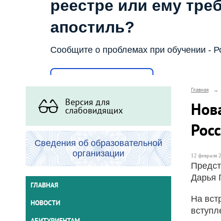
реестре или ему тре
апостиль?
Сообщите о проблемах при обучении - Р
Написать о проблеме
Главная
→
Версия для
Нова
слабовидящих
Рос
Сведения об образовательной
организации
12 февраля 2
Предс
Дарья 
ГЛАВНАЯ
На вст
НОВОСТИ
вступл
АБИТУРИЕНТАМ