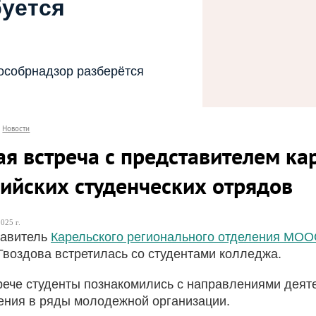
буется
особрнадзор разберётся
Новости
я встреча с представителем ка
сийских студенческих отрядов
025 г.
тавитель
Карельского регионального отделения МОО
Гвоздова встретилась со студентами колледжа.
рече студенты познакомились с направлениями деят
ения в ряды молодежной организации.