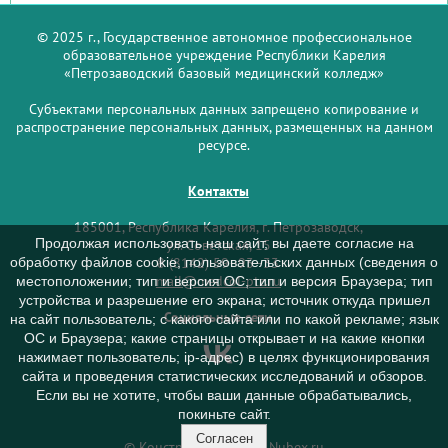
© 2025 г., Государственное автономное профессиональное
образовательное учреждение Республики Карелия
«Петрозаводский базовый медицинский колледж»
Субъектами персональных данных запрещено копирование и
распространение персональных данных, размещенных на данном
ресурсе.
Контакты
185001, Республика Карелия, г. Петрозаводск,
Продолжая использовать наш сайт, вы даете согласие на
ул. Советская, 15
обработку файлов cookie, пользовательских данных (сведения о
8 (8142) 59–93–33
mail@medcol-ptz.ru
местоположении; тип и версия ОС; тип и версия Браузера; тип
устройства и разрешение его экрана; источник откуда пришел
Социальные сети
на сайт пользователь; с какого сайта или по какой рекламе; язык
ОС и Браузера; какие страницы открывает и на какие кнопки
нажимает пользователь; ip-адрес) в целях функционирования
сайта и проведения статистических исследований и обзоров.
Если вы не хотите, чтобы ваши данные обрабатывались,
покиньте сайт.
Согласен
© Конструктор сайтов
Nubex.ru