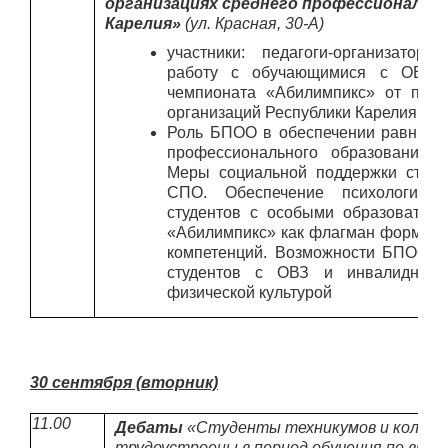
организациях среднего профессионально
Карелия»
(ул. Красная, 30-A)
участники: педагоги-организаторы
работу с обучающимися с ОВЗ и
чемпионата «Абилимпикс» от проф
организаций Республики Карелия
Роль БПОО в обеспечении равных у
профессионального образования 
Меры социальной поддержки студе
СПО. Обеспечение психологичес
студентов с особыми образовател
«Абилимпикс» как флагман формир
компетенций. Возможности БПОО п
студентов с ОВЗ и инвалидность
физической культурой
30 сентября (вторник)
11.00
Дебаты
«Студенты техникумов и коллед
трудоустроены в период обучения по выб