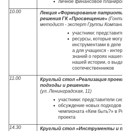
личное финансовое планирован
10.00
Лекция «Формирование патриотичес
решения ГК «Просвещение»
(Гонтарь
методист - эксперт Группы Компаний «
участники: представители
ресурсы, которые могут с
инструментами в деле пат
а для учащихся - интерес
знаний о героях нашего О
нашей истории, о выдающ
соотечественников
11.00
Круглый стол «Реализация проекта «
подходы и решения»
(ул. Ленинградская, 11)
участники: представители систе
обсуждение новых подходов к о
чемпионата «Кем быть?» в Респ
проекта
14.30
Круглый стол «Инструменты и прак