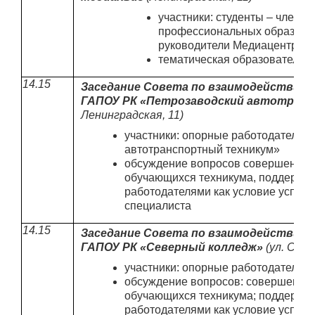
участники: студенты – члены
профессиональных образоват
руководители Медиацентров
тематическая образовательна
14.15
Заседание Совета по взаимодействию
ГАПОУ РК «Петрозаводский автотран
Ленинградская, 11)
участники: опорные работодатели 
автотранспортный техникум»
обсуждение вопросов совершенство
обучающихся техникума, поддержк
работодателями как условие успешн
специалиста
14.15
Заседание Совета по взаимодействию
ГАПОУ РК «Северный колледж»
(
ул. Спир
участники: опорные работодатели
обсуждение вопросов: совершенств
обучающихся техникума; поддержк
работодателями как условие успешн