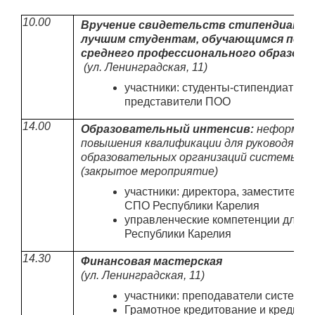
10.00
Вручение свидетельств стипендиатов 
лучшим студентам, обучающимся по о
среднего профессионального образова
(ул. Ленинградская, 11)
участники: студенты-стипендиаты 
представители ПОО
14.00
Образовательный интенсив:
неформаль
повышения квалификации для руководяще
образовательных организаций системы С
(закрытое мероприятие)
участники: директора, заместители
СПО Республики Карелия
управленческие компетенции для 
Республики Карелия
14.30
Финансовая мастерская
(ул. Ленинградская, 11)
участники: преподаватели системы 
Грамотное кредитование и кредитн