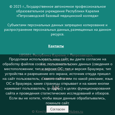
© 2025 г., Государственное автономное профессиональное
образовательное учреждение Республики Карелия
«Петрозаводский базовый медицинский колледж»
Субъектами персональных данных запрещено копирование и
распространение персональных данных, размещенных на данном
ресурсе.
Контакты
185001, Республика Карелия, г. Петрозаводск,
Продолжая использовать наш сайт, вы даете согласие на
ул. Советская, 15
обработку файлов cookie, пользовательских данных (сведения о
8 (8142) 59–93–33
mail@medcol-ptz.ru
местоположении; тип и версия ОС; тип и версия Браузера; тип
устройства и разрешение его экрана; источник откуда пришел
Социальные сети
на сайт пользователь; с какого сайта или по какой рекламе; язык
ОС и Браузера; какие страницы открывает и на какие кнопки
нажимает пользователь; ip-адрес) в целях функционирования
сайта и проведения статистических исследований и обзоров.
Если вы не хотите, чтобы ваши данные обрабатывались,
покиньте сайт.
Согласен
© Конструктор сайтов
Nubex.ru