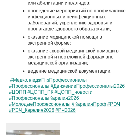
или абилитации инвалидов;
проведение мероприятий по профилактике
инфекционных и неинфекционных
заболеваний, укреплению здоровья и
пропаганде здорового образа жизни;
оказание медицинской помощи в
экстренной форме;
оказание скорой медицинской помощи в
экстренной и неотложной формах вне
медицинской организации;
ведение медицинской документации.
#МедколледжПтзПрофессионалы
#Профессионалы
#ДвижениеПрофессионалы2026
#ЦОПП
#ЦОПП_РК
#ЦОПП_новости
#ПрофессионалыКарелия2026
#МолодыеПрофессионалы
#КарелияПроф
#РЭЧ
#РЭЧ_Карелия2026
#РЧ2026