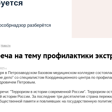
буется
особрнадзор разберётся
Новости
реча на тему профилактики экс
025 г.
бря в Петрозаводском базовом медицинском колледже состоялас
ое дело" со специалистом Координационного центра по профил
дровичем Петровым.
речи: "Терроризм в истории современной России". Терроризм о
 истории России. За последние три десятилетия страна переж
бщественной памяти и повлиявших на государственную политик