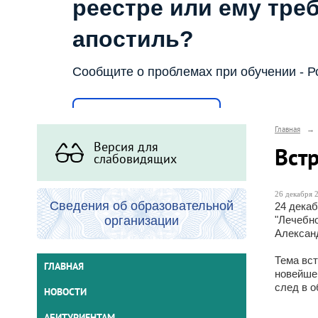
реестре или ему тре
апостиль?
Сообщите о проблемах при обучении - Р
Написать о проблеме
Главная
→
Версия для
Вст
слабовидящих
26 декабря 2
Сведения об образовательной
24 дека
организации
"Лечебн
Алексан
Тема вст
ГЛАВНАЯ
новейшей
след в о
НОВОСТИ
АБИТУРИЕНТАМ