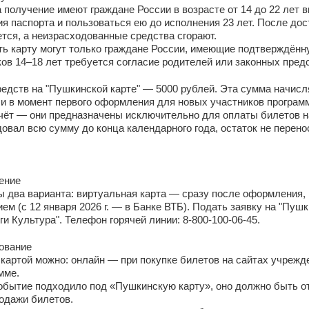
 получение имеют граждане России в возрасте от 14 до 22 лет
я паспорта и пользоваться ею до исполнения 23 лет. После дос
тся, а неизрасходованные средства сгорают.
 карту могут только граждане России, имеющие подтверждённую
ов 14–18 лет требуется согласие родителей или законных пред
едств на "Пушкинской карте" — 5000 рублей. Эта сумма начисля
ли в момент первого оформления для новых участников програм
счёт — они предназначены исключительно для оплаты билетов н
овал всю сумму до конца календарного года, остаток не перено
ение
 два варианта: виртуальная карта — сразу после оформления, 
ем (с 12 января 2026 г. — в Банке ВТБ). Подать заявку на "Пу
ги Культура". Телефон горячей линии: 8-800-100-06-45.
ование
картой можно: онлайн — при покупке билетов на сайтах учрежд
мме.
обытие подходило под «Пушкинскую карту», оно должно быть о
одажи билетов.