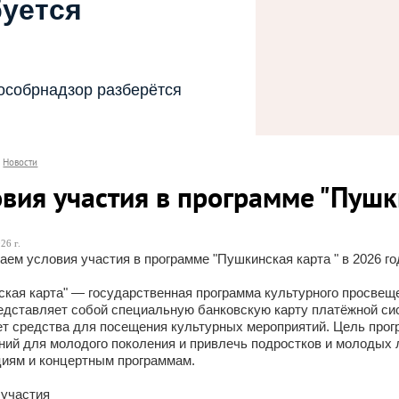
буется
особрнадзор разберётся
Новости
овия участия в программе "Пушк
26 г.
ем условия участия в программе "Пушкинская карта " в 2026 го
кая карта" — государственная программа культурного просвеще
едставляет собой специальную банковскую карту платёжной сис
ет средства для посещения культурных мероприятий. Цель про
ний для молодого поколения и привлечь подростков и молодых 
циям и концертным программам.
 участия