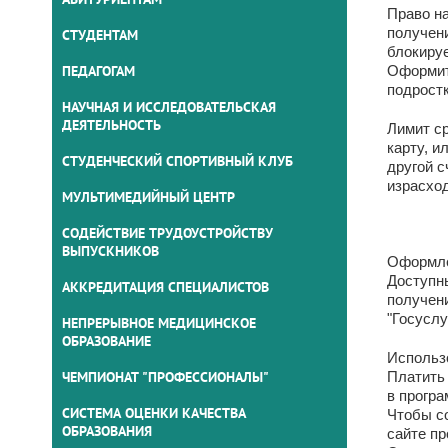
Право на
получени
СТУДЕНТАМ
блокируе
ПЕДАГОГАМ
Оформить
подростк
НАУЧНАЯ И ИССЛЕДОВАТЕЛЬСКАЯ
ДЕЯТЕЛЬНОСТЬ
Лимит ср
карту, и
СТУДЕНЧЕСКИЙ СПОРТИВНЫЙ КЛУБ
другой 
израсход
МУЛЬТИМЕДИЙНЫЙ ЦЕНТР
СОДЕЙСТВИЕ ТРУДОУСТРОЙСТВУ
ВЫПУСКНИКОВ
Оформл
Доступны
АККРЕДИТАЦИЯ СПЕЦИАЛИСТОВ
получени
"Госуслу
НЕПРЕРЫВНОЕ МЕДИЦИНСКОЕ
ОБРАЗОВАНИЕ
Использ
ЧЕМПИОНАТ "ПРОФЕССИОНАЛЫ"
Платить 
в програ
СИСТЕМА ОЦЕНКИ КАЧЕСТВА
Чтобы с
ОБРАЗОВАНИЯ
сайте пр