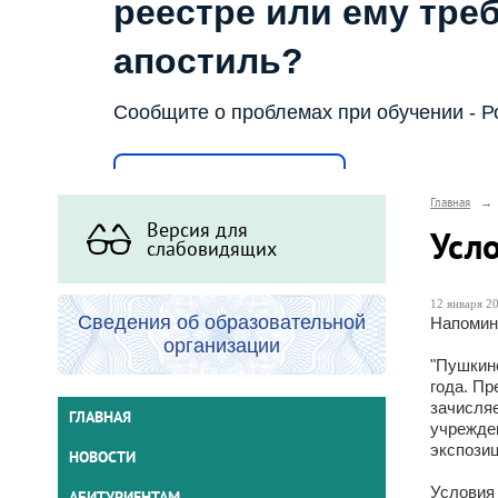
реестре или ему тре
апостиль?
Сообщите о проблемах при обучении - Р
Написать о проблеме
Главная
→
Версия для
Усл
слабовидящих
12 января 20
Сведения об образовательной
Напомина
организации
"Пушкинс
года. Пр
зачисля
ГЛАВНАЯ
учрежде
экспози
НОВОСТИ
Условия
АБИТУРИЕНТАМ