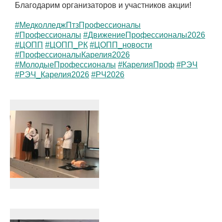
Благодарим организаторов и участников акции!
#МедколледжПтзПрофессионалы
#Профессионалы
#ДвижениеПрофессионалы2026
#ЦОПП
#ЦОПП_РК
#ЦОПП_новости
#ПрофессионалыКарелия2026
#МолодыеПрофессионалы
#КарелияПроф
#РЭЧ
#РЭЧ_Карелия2026
#РЧ2026