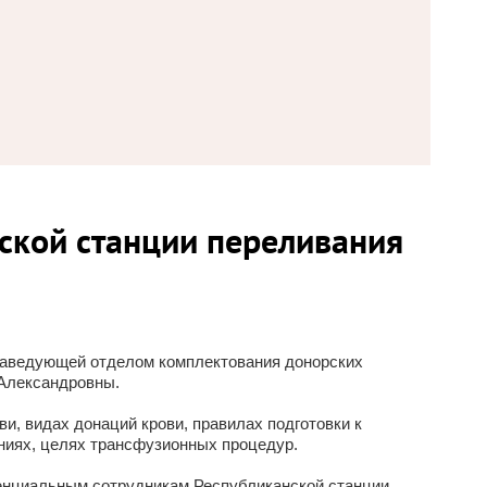
нской станции переливания
заведующей отделом комплектования донорских
 Александровны.
, видах донаций крови, правилах подготовки к
аниях, целях трансфузионных процедур.
отенциальным сотрудникам Республиканской станции