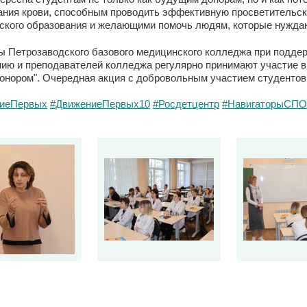
ания крови, способным проводить эффективную просветительск
ского образования и желающими помочь людям, которые нуждаю
ы Петрозаводского базового медицинского колледжа при подде
нию и преподавателей колледжа регулярно принимают участие 
онором". Очередная акция с добровольным участием студентов 
иеПервых
#ДвижениеПервых10
#Росдетцентр
#НавигаторыСПО