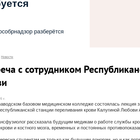
буется
особрнадзор разберётся
Новости
реча с сотрудником Республика
ви
6 г.
заводском базовом медицинском колледже состоялась лекция 
Республиканской станции переливания крови Калугиной Любови
нсфузиолог рассказала будущим медикам о работе службы крови
крови и костного мозга, временных и постоянных противопоказ
ересна студентам не только как будущим донорам, но и как п