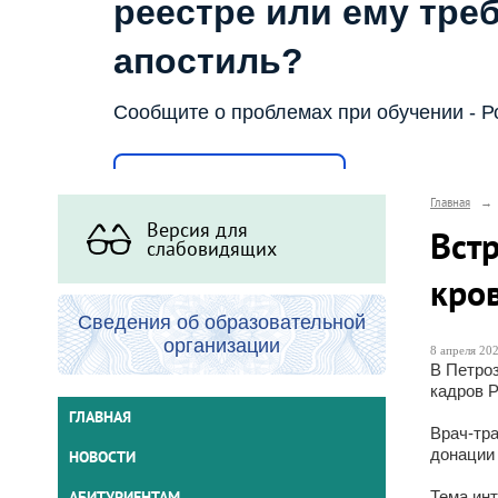
реестре или ему тре
апостиль?
Сообщите о проблемах при обучении - Р
Написать о проблеме
Главная
→
Версия для
Вст
слабовидящих
кро
Сведения об образовательной
организации
8 апреля 202
В Петро
кадров 
ГЛАВНАЯ
Врач-тра
донации 
НОВОСТИ
АБИТУРИЕНТАМ
Тема инт