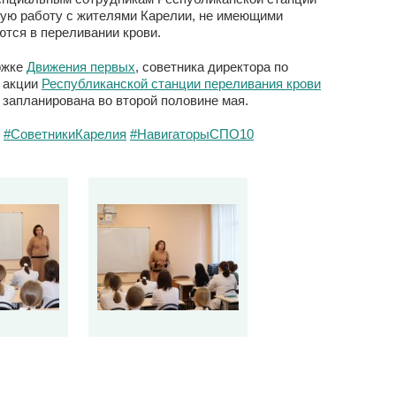
ую работу с жителями Карелии, не имеющими
тся в переливании крови.
ржке
Движения первых
, советника директора по
в акции
Республиканской станции переливания крови
запланирована во второй половине мая.
#СоветникиКарелия
#НавигаторыСПО10