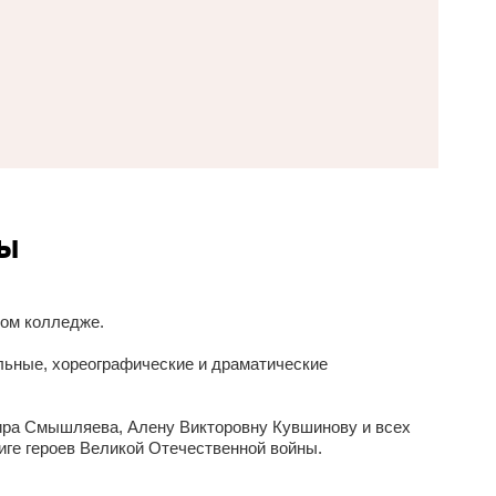
ды
ком колледже.
ьные, хореографические и драматические
мира Смышляева, Алену Викторовну Кувшинову и всех
иге героев Великой Отечественной войны.