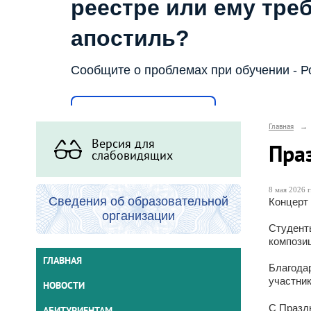
реестре или ему тре
апостиль?
Сообщите о проблемах при обучении - Р
Написать о проблеме
Главная
→
Версия для
Пра
слабовидящих
8 мая 2026 г
Сведения об образовательной
Концерт
организации
Студент
композиц
ГЛАВНАЯ
Благода
участник
НОВОСТИ
С Празд
АБИТУРИЕНТАМ