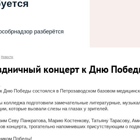
буется
особрнадзор разберётся
Новости
здничный концерт к Дню Побе
.
 к Дню Победы состоялся в Петрозаводском базовом медицинс
ы колледжа подготовили замечательные литературные, музыкал
ии, которые вызвали слезы на глазах у зрителей.
рим Севу Панкратова, Марию Костенкову, Татьяну Тарасову, А
ов концерта, трогательно напомнивших присутствующим о подв
ником Победы!