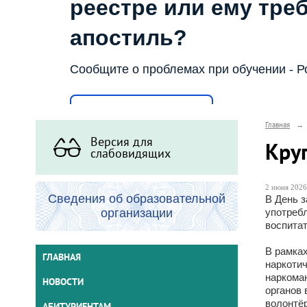
реестре или ему тре
апостиль?
Сообщите о проблемах при обучении - Р
Написать о проблеме
Главная
→
Версия для
Кру
слабовидящих
2 июня 2026 
Сведения об образовательной
В День 
организации
употребл
воспитат
В рамка
ГЛАВНАЯ
наркоти
наркоман
НОВОСТИ
органов 
волонтё
АБИТУРИЕНТАМ