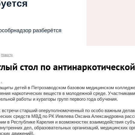
буется
особрнадзор разберётся
Новости
глый стол по антинаркотическо
г.
защиты детей в Петрозаводском базовом медицинском колледже
ения наркотических веществ в молодежной среде. Участниками 
ельной работы и кураторы групп первого года обучения.
х встречи старший оперуполномоченный по особо важным делам
ческих средств МВД по РК Иевлева Оксана Александровна расс
ии в Республике Карелия и возможностях взаимодействия субъ
внутренних дел, образовательных организаций, медицинских ор
рских движений).