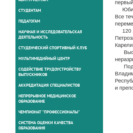
первый
Юбилей
СТУДЕНТАМ
Все те
ПЕДАГОГАМ
переме
120 ле
НАУЧНАЯ И ИССЛЕДОВАТЕЛЬСКАЯ
ДЕЯТЕЛЬНОСТЬ
Петроз
Карели
СТУДЕНЧЕСКИЙ СПОРТИВНЫЙ КЛУБ
Выстав
МУЛЬТИМЕДИЙНЫЙ ЦЕНТР
неразр
Подгот
СОДЕЙСТВИЕ ТРУДОУСТРОЙСТВУ
Владим
ВЫПУСКНИКОВ
Респуб
АККРЕДИТАЦИЯ СПЕЦИАЛИСТОВ
и преп
НЕПРЕРЫВНОЕ МЕДИЦИНСКОЕ
ОБРАЗОВАНИЕ
ЧЕМПИОНАТ "ПРОФЕССИОНАЛЫ"
СИСТЕМА ОЦЕНКИ КАЧЕСТВА
ОБРАЗОВАНИЯ