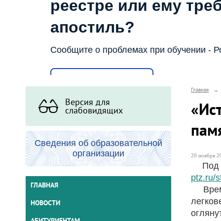
реестре или ему тре
апостиль?
Сообщите о проблемах при обучении - Р
Написать о проблеме
Главная
→
Версия для
«Ис
слабовидящих
пам
Сведения об образовательной
организации
20 ноября 20
Под т
ptz.ru/
ГЛАВНАЯ
Время.
легков
НОВОСТИ
огляну
АБИТУРИЕНТАМ