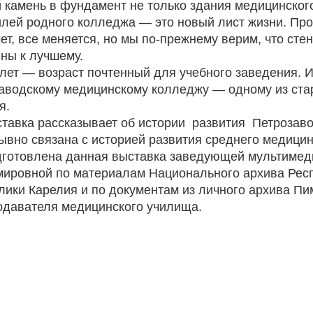
 камень в фундамент не только здания медицинского
 родного колледжа — это новый лист жизни. Проше
чет, все меняется, но мы по-прежнему верим, что сте
ны к лучшему.
т — возраст почтенный для учебного заведения. Им
аводскому медицинскому колледжу — одному из ста
я.
ка рассказывает об истории развития Петрозавод
ывно связана с историей развития среднего медицин
овлена данная выставка заведующей мультимеди
ировной по материалам Национального архива Респ
лики Карелия и по документам из личного архива П
одавателя медицинского училища.