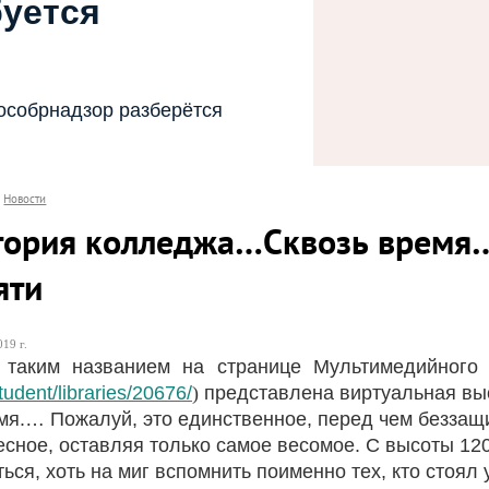
буется
особрнадзор разберётся
Новости
тория колледжа…Сквозь время…
яти
19 г.
аким названием на странице Мультимедийного ц
student/libraries/20676/
)
представлена виртуальная вы
… Пожалуй, это единственное, перед чем беззащите
есное, оставляя только самое весомое. С высоты 120
ться, хоть на миг вспомнить поименно тех, кто стоял