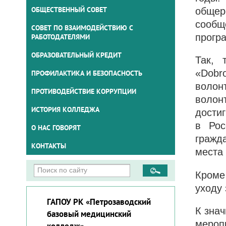
ОБЩЕСТВЕННЫЙ СОВЕТ
общер
сообщ
СОВЕТ ПО ВЗАИМОДЕЙСТВИЮ С
прогр
РАБОТОДАТЕЛЯМИ
ОБРАЗОВАТЕЛЬНЫЙ КРЕДИТ
Так, 
«Dobr
ПРОФИЛАКТИКА И БЕЗОПАСНОСТЬ
волон
ПРОТИВОДЕЙСТВИЕ КОРРУПЦИИ
волон
ИСТОРИЯ КОЛЛЕДЖА
дости
в Рос
О НАС ГОВОРЯТ
гражд
КОНТАКТЫ
места
Кроме
уходу
ГАПОУ РК «Петрозаводский
К зна
базовый медицинский
мероп
колледж»