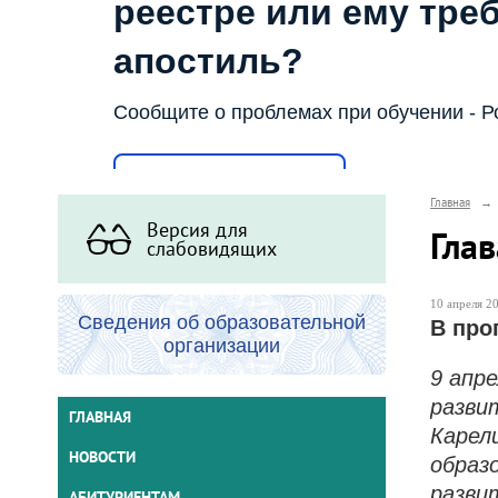
реестре или ему тре
апостиль?
Сообщите о проблемах при обучении - Р
Написать о проблеме
Главная
→
Версия для
Гла
слабовидящих
10 апреля 20
Сведения об образовательной
В про
организации
9 апр
разви
ГЛАВНАЯ
Карел
НОВОСТИ
образ
разви
АБИТУРИЕНТАМ