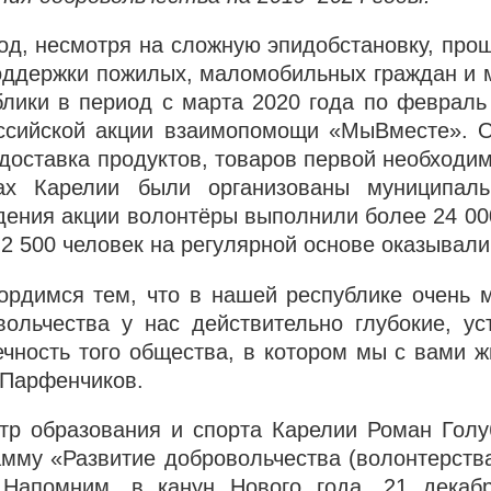
год, несмотря на сложную эпидобстановку, пр
оддержки пожилых, маломобильных граждан и м
блики в период с марта 2020 года по февраль
ссийской акции взаимопомощи «МыВместе». О
 доставка продуктов, товаров первой необходим
ах Карелии были организованы муниципал
дения акции волонтёры выполнили более 24 00
 2 500 человек на регулярной основе оказывал
ордимся тем, что в нашей республике очень 
вольчества у нас действительно глубокие, у
ечность того общества, в котором мы с вами 
 Парфенчиков.
тр образования и спорта Карелии Роман Голу
амму «Развитие добровольчества (волонтерств
 Напомним, в канун Нового года, 21 декабр