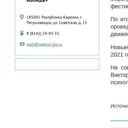
фести
185001 Республика Карелия, г.
По ит
Петрозаводск, ул. Советская, д. 15
прове
8 (8142) 59-93-33
движе
mail@medcol-ptz.ru
Новые
2021 г
На со
Викто
психо
Источн