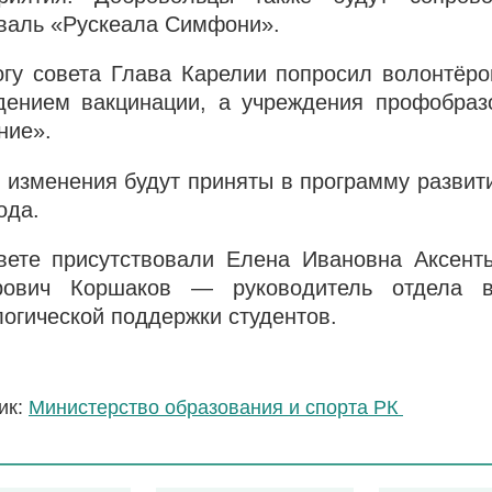
валь «Рускеала Симфони».
огу совета Глава Карелии попросил волонтёр
дением вакцинации, а учреждения профобраз
ние».
 изменения будут приняты в программу развит
ода.
вете присутствовали Елена Ивановна Аксен
рович Коршаков — руководитель отдела в
логической поддержки студентов.
ик:
Министерство образования и спорта РК