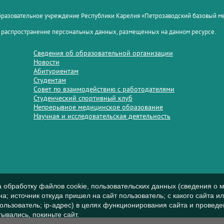
образовательное учреждение Республики Карелия «Петрозаводский базовый 
 распространение персональных данных, размещенных на данном ресурсе.
Сведения об образовательной организации
Новости
Абитуриентам
Студентам
Совет по взаимодействию с работодателями
Студенческий спортивный клуб
Непрерывное медицинское образование
Научная и исследовательская деятельность
а обработку файлов cookie, пользовательских данных (сведения о м
а; источник откуда пришел на сайт пользователь; с какого сайта и
пользователь; ip-адрес) в целях функционирования сайта и проведе
ывались, покиньте сайт.