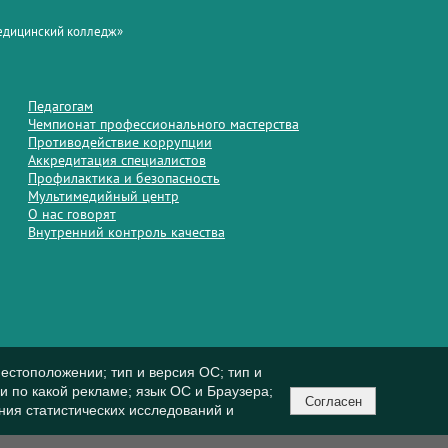
медицинский колледж»
Педагогам
Чемпионат профессионального мастерства
Противодействие коррупции
Аккредитация специалистов
Профилактика и безопасность
Мультимедийный центр
О нас говорят
Внутренний контроль качества
естоположении; тип и версия ОС; тип и
ли по какой рекламе; язык ОС и Браузера;
Согласен
ния статистических исследований и