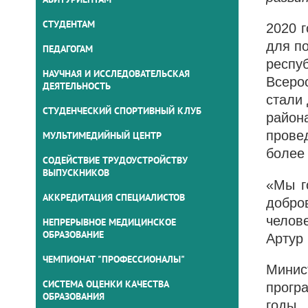
СТУДЕНТАМ
2020 
для п
ПЕДАГОГАМ
респу
НАУЧНАЯ И ИССЛЕДОВАТЕЛЬСКАЯ
Всеро
ДЕЯТЕЛЬНОСТЬ
стали
СТУДЕНЧЕСКИЙ СПОРТИВНЫЙ КЛУБ
район
прове
МУЛЬТИМЕДИЙНЫЙ ЦЕНТР
более
СОДЕЙСТВИЕ ТРУДОУСТРОЙСТВУ
ВЫПУСКНИКОВ
«Мы г
АККРЕДИТАЦИЯ СПЕЦИАЛИСТОВ
добро
челов
НЕПРЕРЫВНОЕ МЕДИЦИНСКОЕ
ОБРАЗОВАНИЕ
Артур
ЧЕМПИОНАТ "ПРОФЕССИОНАЛЫ"
Минис
СИСТЕМА ОЦЕНКИ КАЧЕСТВА
прогр
ОБРАЗОВАНИЯ
годы.