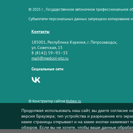
© 2025 г., Государственное автономное профессиональное 
Субъектами персональных данных запрещено копирование и
Контакты
185001, Республика Карелия, г. Петрозаводск,
ул. Советская, 15
8 (8142) 59–93–33
mail@medcol-ptz.ru
Социальные сети
© Конструктор сайтов
Nubex.ru
Продолжая использовать наш сайт, вы даете согласие н
версия Браузера; тип устройства и разрешение его экран
какие страницы открывает и на какие кнопки нажимает 
обзоров. Если вы не хотите, чтобы ваши данные обрабат