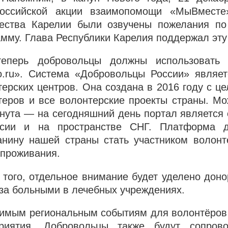
оссийской акции взаимопомощи «МыВместе»
ества Карелии были озвучены пожелания п
амму. Глава Республики Карелия поддержал эту
теперь добровольцы должны использовать
o.ru». Cистема «Добровольцы России» являе
терских центров. Она создана в 2016 году с ц
теров и все волонтерские проекты страны. Мо
гнута — на сегодняшний день портал является
сии и на пространстве СНГ. Платформа д
анину нашей страны стать участником волонт
 проживания.
 того, отдельное внимание будет уделено доно
 за больными в лечебных учреждениях.
чимым региональным событиям для волонтёров
риятия. Добровольцы также будут сопрово