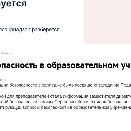
буется
особрнадзор разберётся
Новости
опасность в образовательном у
18 г.
ции безопасности в колледже было посвящено заседание Педаго
ной для преподавателей стала информация заместителя директо
ной безопасности Галины Сергеевны Кивач о видах безопаснос
нтирующих вопросы безопасности в образовательном учреждении