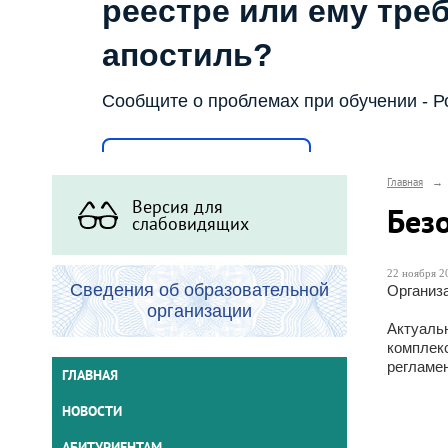
реестре или ему тре
апостиль?
Сообщите о проблемах при обучении - Р
Написать о проблеме
Главная
→
Версия для
Без
слабовидящих
22 ноября 20
Сведения об образовательной
Организа
организации
Актуаль
комплекс
регламе
ГЛАВНАЯ
НОВОСТИ
АБИТУРИЕНТАМ