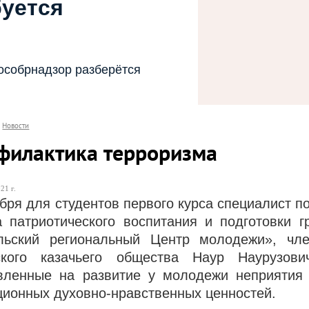
буется
особрнадзор разберётся
Новости
филактика терроризма
21 г.
абря для студентов
первого курса
специалист п
а патриотического воспитания и подготовки 
льский региональный Центр молодежи», чл
ского казачьего общества Наур Наурузов
вленные на развитие у молодежи неприятия 
ционных духовно-нравственных ценностей.