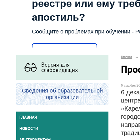
реестре или ему тре
апостиль?
Сообщите о проблемах при обучении - Р
Написать о проблеме
Главная
→
Версия для
Про
слабовидящих
6 декабря 20
Сведения об образовательной
6 дек
организации
центр
«Каре
город
ГЛАВНАЯ
напра
НОВОСТИ
тради
АБИТУРИЕНТАМ