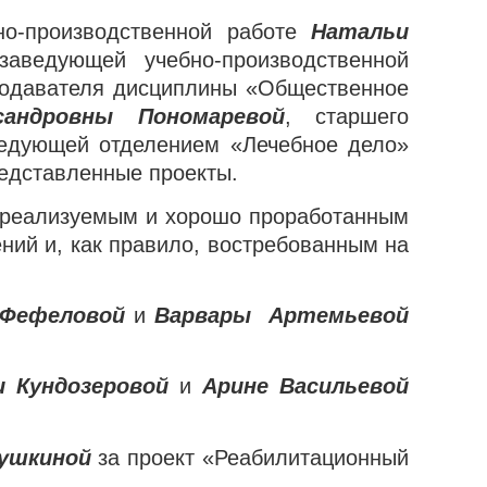
но-производственной работе
Натальи
заведующей учебно-производственной
подавателя дисциплины «Общественное
андровны Пономаревой
, старшего
едующей отделением «Лечебное дело»
едставленные проекты
.
о реализуемым и хорошо проработанным
ий и, как правило, востребованным на
 Фефеловой
и
Варвары Артемьевой
 Кундозеровой
и
Арине Васильевой
ушкиной
за проект «Реабилитационный