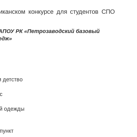
иканском конкурсе для студентов СПО
ГАПОУ РК «Петрозаводский базовый
едж»
и детство
с
ой одежды
пункт