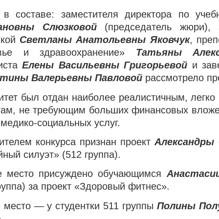
в составе: заместителя директора по учеб
ановны Слюзковой
(председатель жюри), 
икой
Светланы Анатольевны Яковчук
, пре
овье и здравоохранение»
Татьяны Алекс
иста
Елены Васильевны Григорьевой
и зав
тины Валерьевны Павловой
рассмотрело пр
итет был отдан наиболее реалистичным, легк
там, не требующим больших финансовых вложен
 медико-социальных услуг.
ителем конкурса признан проект
Александры
ный силуэт» (512 группа).
е место присуждено обучающимся
Анастасии
руппа) за проект «Здоровый фитнес».
е место — у студентки 511 группы
Полины Пол
.