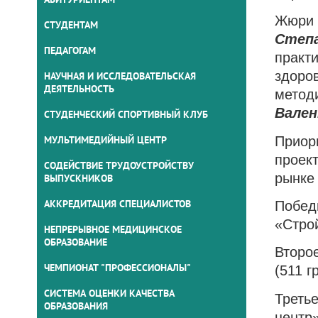
Жюри 
СТУДЕНТАМ
Степ
ПЕДАГОГАМ
практ
здор
НАУЧНАЯ И ИССЛЕДОВАТЕЛЬСКАЯ
ДЕЯТЕЛЬНОСТЬ
метод
Вален
СТУДЕНЧЕСКИЙ СПОРТИВНЫЙ КЛУБ
МУЛЬТИМЕДИЙНЫЙ ЦЕНТР
Приор
проек
СОДЕЙСТВИЕ ТРУДОУСТРОЙСТВУ
рынке
ВЫПУСКНИКОВ
АККРЕДИТАЦИЯ СПЕЦИАЛИСТОВ
Побед
«Строй
НЕПРЕРЫВНОЕ МЕДИЦИНСКОЕ
ОБРАЗОВАНИЕ
Второ
ЧЕМПИОНАТ "ПРОФЕССИОНАЛЫ"
(511 г
СИСТЕМА ОЦЕНКИ КАЧЕСТВА
Треть
ОБРАЗОВАНИЯ
центр»