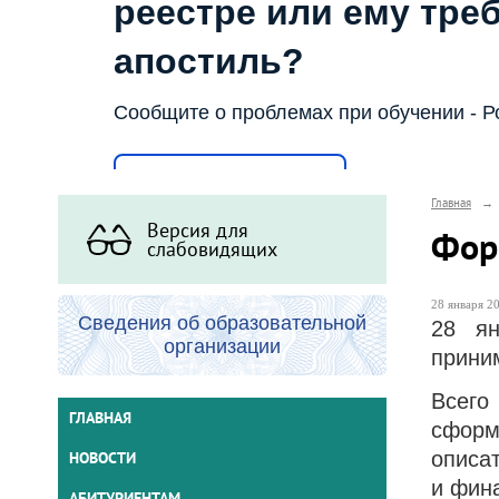
реестре или ему тре
апостиль?
Сообщите о проблемах при обучении - Р
Написать о проблеме
Главная
→
Версия для
Фор
слабовидящих
28 января 20
Сведения об образовательной
28 ян
организации
прини
Всего
ГЛАВНАЯ
сформ
описа
НОВОСТИ
и фин
АБИТУРИЕНТАМ