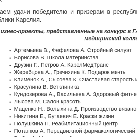
аем удачи победителю и призерам в республ
блики Карелия.
изнес-проекты, представленные на конкурс в 
медицинский колл
Артемьева В., Фефелова А. Стройный силуэт
Борисова В. Школа материнства
Друзин Г., Петров А. КарелМедТранс
Жеребцова А., Гречихина К. Подарок мечты
Клименок А., Сысоева К. Счастливая старость 
Красулина В. Ветклиника
Кундозерова А., Васильева А. Здоровый фитне
Лысова М. Салон красоты
Маценко Н., Волыхина Д. Производство вязан
Никитина Е., Бугаевич Е. Краски жизни
Полушкина П. Реабилитационный центр
Потапков А. Передвижной фармакологический 