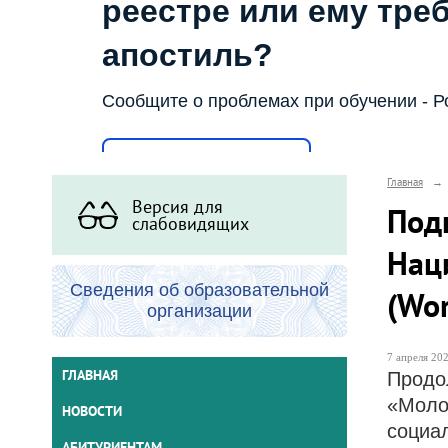
реестре или ему тре
апостиль?
Сообщите о проблемах при обучении - Р
Написать о проблеме
Главная
→
Версия для
Под
слабовидящих
Нац
Сведения об образовательной
(Wor
организации
7 апреля 202
ГЛАВНАЯ
Продо
«Моло
НОВОСТИ
социа
АБИТУРИЕНТАМ