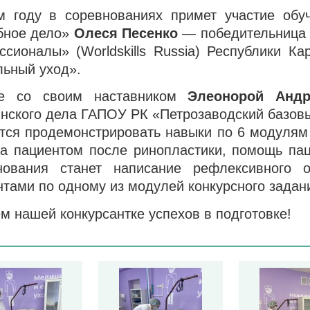
м году в соревнованиях примет участие обу
бное дело»
Олеся Песенко
— победительница 
ссионалы» (Worldskills Russia) Республики К
льный уход».
те со своим наставником
Элеонорой Андр
инского дела ГАПОУ РК «Петрозаводский базов
ится продемонстрировать навыки по 6 модулям
за пациентом после ринопластики, помощь па
нования станет написание рефлексивного 
нтами по одному из модулей конкурсного задан
м нашей конкурсантке успехов в подготовке!