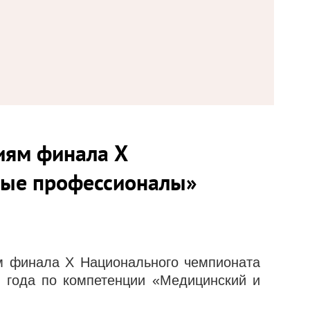
иям финала X
дые профессионалы»
м финала X Национального чемпионата
2 года по компетенции «Медицинский и
.