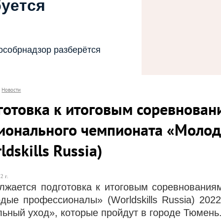
буется
особрнадзор разберётся
Новости
готовка к итоговым соревнован
ионального чемпионата «Моло
ldskills Russia)
2 г.
лжается подготовка к итоговым соревнования
дые профессионалы» (Worldskills Russia) 202
льный уход», которые пройдут в городе Тюмень