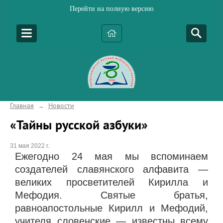
Перейти на полную версию
Главная
Новости
→
«Тайны русской азбуки»
31 мая 2022 г.
Ежегодно 24 мая мы вспоминаем
создателей славянского алфавита —
великих просветителей Кирилла и
Мефодия. Святые братья,
равноапостольные Кирилл и Мефодий,
учителя словенские — известны всему