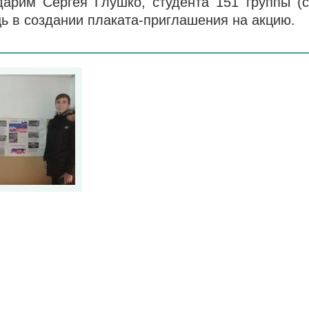
дарим Сергея Глушко, студента 151 группы (с
ь в создании плаката-приглашения на акцию.