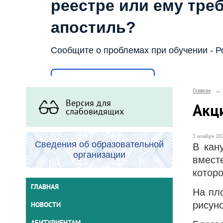
реестре или ему тре
апостиль?
Сообщите о проблемах при обучении - Р
Написать о проблеме
Главная
→
Версия для
Акц
слабовидящих
3 ноября 202
Сведения об образовательной
В кан
организации
вмест
которо
ГЛАВНАЯ
На пл
рисун
НОВОСТИ
АБИТУРИЕНТАМ