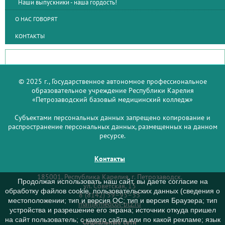
Наши выпускники - наша гордость!
О НАС ГОВОРЯТ
КОНТАКТЫ
© 2025 г., Государственное автономное профессиональное
образовательное учреждение Республики Карелия
«Петрозаводский базовый медицинский колледж»
Субъектами персональных данных запрещено копирование и
распространение персональных данных, размещенных на данном
ресурсе.
Контакты
185001, Республика Карелия, г. Петрозаводск,
Продолжая использовать наш сайт, вы даете согласие на
ул. Советская, 15
обработку файлов cookie, пользовательских данных (сведения о
8 (8142) 59–93–33
местоположении; тип и версия ОС; тип и версия Браузера; тип
mail@medcol-ptz.ru
устройства и разрешение его экрана; источник откуда пришел
на сайт пользователь; с какого сайта или по какой рекламе; язык
Социальные сети