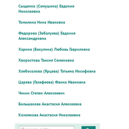
Сыщенко (Семушина) Евдокия
Николаевна
Томилина Нина Ивановна
Федорова (Забалуева) Евдокия
Александровна
Харина (Бакулина) Любовь Гавриловна
Хворостова Таисия Семеновна
Хлебосолова (Ярцева) Татьяна Иосифовна
Царева (Галафеева) Фаина Ивановна
Чикин Степан Алексеевич
Большакова Анастасия Алексеевна
Комлякова Анастасия Николаевна