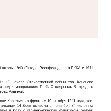
 школы 1940 (?) года. Военфельдшер в РККА с 1941
Н.: «С начала Отечественной войны тов. Кононова
да под командованием П. Ф. Столяренко. В отряде с
еред Родиной.
не Карельского фронта с 10 октября 1941 года, тов.
тальоном 14 боев вынесла с поля боя 84 человека
твуя в боях с германо-финским фашизмом, будучи