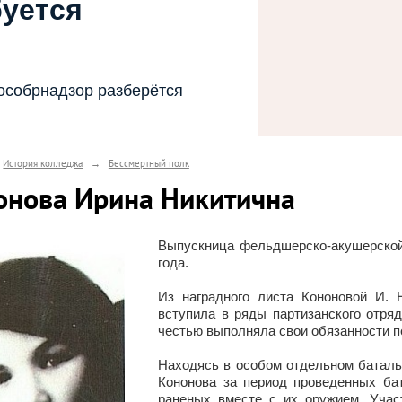
буется
особрнадзор разберётся
История колледжа
→
Бессмертный полк
онова Ирина Никитична
Выпускница фельдшерско-акушерской
года.
Из наградного листа Кононовой И. 
вступила в ряды партизанского отря
честью выполняла свои обязанности п
Находясь в особом отдельном батальо
Кононова за период проведенных ба
раненых вместе с их оружием. Учас