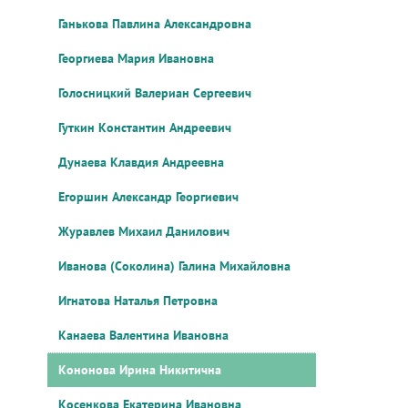
Ганькова Павлина Александровна
Георгиева Мария Ивановна
Голосницкий Валериан Сергеевич
Гуткин Константин Андреевич
Дунаева Клавдия Андреевна
Егоршин Александр Георгиевич
Журавлев Михаил Данилович
Иванова (Соколина) Галина Михайловна
Игнатова Наталья Петровна
Канаева Валентина Ивановна
Кононова Ирина Никитична
Косенкова Екатерина Ивановна