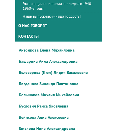
Экспозиция по истории колледжа в 1940-
1960-е годы
Наши выпускники - наша гордость!
О НАС ГОВОРЯТ
КОНТАКТЫ
Антонкова Елена Михайловна
Башарина Анна Александровна
Белозерова (Кюн) Лидия Васильевна
Богданова Зинаида Платоновна
Большаков Михаил Михайлович
Буслович Раиса Яковлевна
Вейисова Анна Алексеевна
Ганькова Нина Александровна