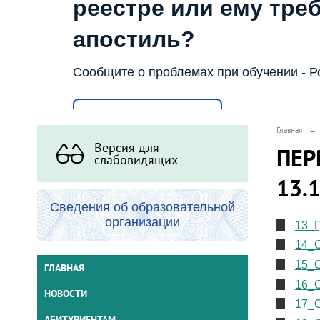
реестре или ему тре
апостиль?
Сообщите о проблемах при обучении - Р
Написать о проблеме
Главная
→
Версия для
ПЕР
слабовидящих
13.
Сведения об образовательной
организации
13_Г
14_О
15_О
ГЛАВНАЯ
16_О
НОВОСТИ
17_О
АБИТУРИЕНТАМ