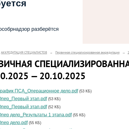
буется
особрнадзор разберётся
АККРЕДИТАЦИЯ СПЕЦИАЛИСТОВ
→
Первичная специализированная аккредитация
→
ВИЧНАЯ СПЕЦИАЛИЗИРОВАНН
10.2025 — 20.10.2025
рафик ПСА_Операционное дело.pdf
(53 КБ)
пер_Первый этап.pdf
(53 КБ)
пер_Первый этап.pdf
(52 КБ)
пер дело_Результаты 1 этапа.pdf
(55 КБ)
пер дело.pdf
(55 КБ)