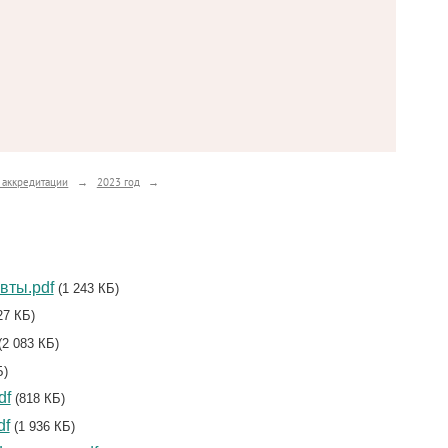
 аккредитации
→
2023 год
→
вты.pdf
(1 243 КБ)
27 КБ)
(2 083 КБ)
Б)
df
(818 КБ)
df
(1 936 КБ)