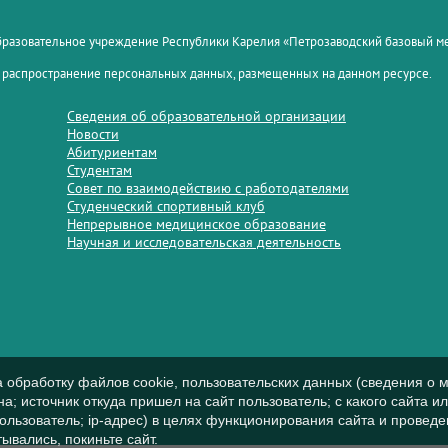
образовательное учреждение Республики Карелия «Петрозаводский базовый 
 распространение персональных данных, размещенных на данном ресурсе.
Сведения об образовательной организации
Новости
Абитуриентам
Студентам
Совет по взаимодействию с работодателями
Студенческий спортивный клуб
Непрерывное медицинское образование
Научная и исследовательская деятельность
а обработку файлов cookie, пользовательских данных (сведения о м
а; источник откуда пришел на сайт пользователь; с какого сайта и
пользователь; ip-адрес) в целях функционирования сайта и проведе
ывались, покиньте сайт.