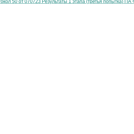
окол 50 от 070723 Результаты 1 этапа (третья попытка) ПА