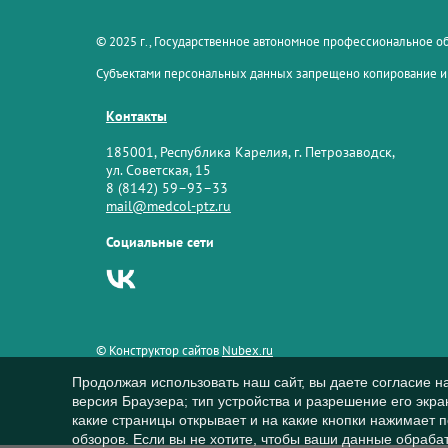
© 2025 г., Государственное автономное профессиональное 
Субъектами персональных данных запрещено копирование и
Контакты
185001, Республика Карелия, г. Петрозаводск,
ул. Советская, 15
8 (8142) 59–93–33
mail@medcol-ptz.ru
Социальные сети
© Конструктор сайтов
Nubex.ru
Продолжая использовать наш сайт, вы даете согласие н
версия Браузера; тип устройства и разрешение его экран
какие страницы открывает и на какие кнопки нажимает 
обзоров. Если вы не хотите, чтобы ваши данные обрабат