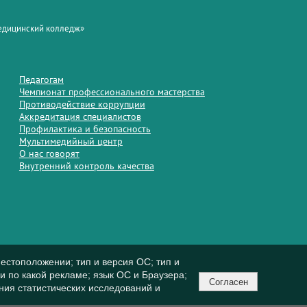
медицинский колледж»
Педагогам
Чемпионат профессионального мастерства
Противодействие коррупции
Аккредитация специалистов
Профилактика и безопасность
Мультимедийный центр
О нас говорят
Внутренний контроль качества
естоположении; тип и версия ОС; тип и
ли по какой рекламе; язык ОС и Браузера;
Согласен
ния статистических исследований и