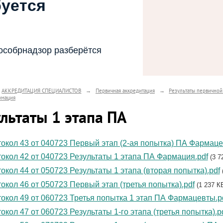
буется
особрнадзор разберётся
АККРЕДИТАЦИЯ СПЕЦИАЛИСТОВ
→
Первичная аккредитация
→
Результаты первичной
рмация
льтаты 1 этапа ПА
окол 43 от 040723 Первый этап (2-ая попытка) ПА Фармаце
окол 42 от 040723 Результаты 1 этапа ПА Фармация.pdf
(3 7
окол 44 от 050723 Результаты 1 этапа (вторая попытка).pdf
окол 46 от 050723 Первый этап (третья попытка).pdf
(1 237 К
окол 49 от 060723 Третья попытка 1 этап ПА Фармацевты.p
окол 47 от 060723 Результаты 1-го этапа (третья попытка).p