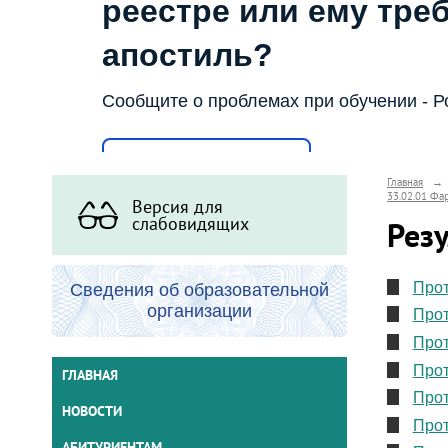
реестре или ему тре
апостиль?
Сообщите о проблемах при обучении - Р
Написать о проблеме
Главная
→
33.02.01 Фа
Версия для
слабовидящих
Резу
Прот
Сведения об образовательной
организации
Прот
Прот
Прот
ГЛАВНАЯ
Прот
НОВОСТИ
Прот
АБИТУРИЕНТАМ