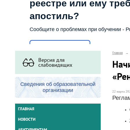
реестре или ему тре
апостиль?
Сообщите о проблемах при обучении - Р
Написать о проблеме
Главная
→
Версия для
Нач
слабовидящих
«Ре
Сведения об образовательной
организации
22 марта 202
Регла
ГЛАВНАЯ
НОВОСТИ
АБИТУРИЕНТАМ