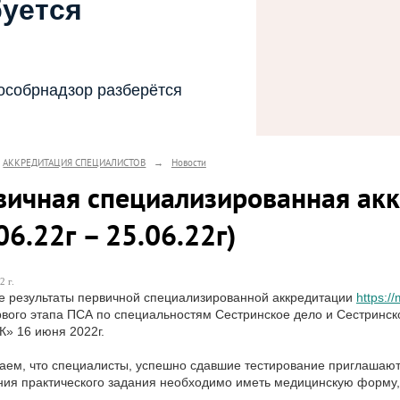
буется
особрнадзор разберётся
АККРЕДИТАЦИЯ СПЕЦИАЛИСТОВ
→
Новости
вичная специализированная акк
06.22г – 25.06.22г)
2 г.
е результаты первичной специализированной аккредитации
https:/
рвого этапа ПСА по специальностям Сестринское дело и Сестринск
» 16 июня 2022г.
ем, что специалисты, успешно сдавшие тестирование приглашаются 
ия практического задания необходимо иметь медицинскую форму, 