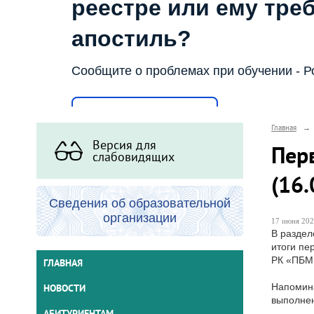
реестре или ему тре
апостиль?
Сообщите о проблемах при обучении - Р
Написать о проблеме
Главная
→
Версия для
Пер
слабовидящих
(16.
Сведения об образовательной
организации
17 июня 202
В раздел
итоги пе
РК «ПБМК
ГЛАВНАЯ
Напомина
НОВОСТИ
выполнен
АБИТУРИЕНТАМ