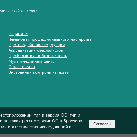
медицинский колледж»
Педагогам
Чемпионат профессионального мастерства
Противодействие коррупции
Аккредитация специалистов
Профилактика и безопасность
Мультимедийный центр
О нас говорят
Внутренний контроль качества
естоположении; тип и версия ОС; тип и
ли по какой рекламе; язык ОС и Браузера;
Согласен
ния статистических исследований и