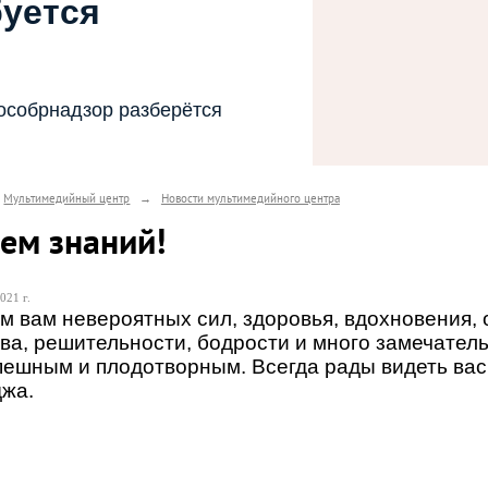
буется
особрнадзор разберётся
Мультимедийный центр
→
Новости мультимедийного центра
ем знаний!
021 г.
 вам невероятных сил, здоровья, вдохновения, 
ва, решительности, бодрости и много замечател
пешным и плодотворным. Всегда рады видеть ва
джа.