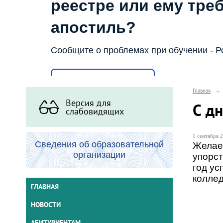
реестре или ему тре
апостиль?
Сообщите о проблемах при обучении - Р
Написать о проблеме
Главная
→
Версия для
С дн
слабовидящих
1 сентября 2
Сведения об образовательной
Желаем
организации
упорст
год ус
колле
ГЛАВНАЯ
НОВОСТИ
АБИТУРИЕНТАМ