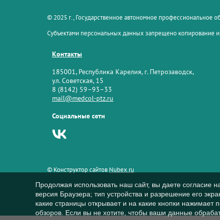
© 2025 г., Государственное автономное профессиональное 
Субъектами персональных данных запрещено копирование и
Контакты
185001, Республика Карелия, г. Петрозаводск,
ул. Советская, 15
8 (8142) 59–93–33
mail@medcol-ptz.ru
Социальные сети
© Конструктор сайтов
Nubex.ru
Продолжая использовать наш сайт, вы даете согласие н
версия Браузера; тип устройства и разрешение его экран
какие страницы открывает и на какие кнопки нажимает 
обзоров. Если вы не хотите, чтобы ваши данные обрабат