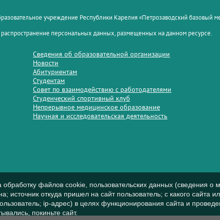
образовательное учреждение Республики Карелия «Петрозаводский базовый 
 распространение персональных данных, размещенных на данном ресурсе.
Сведения об образовательной организации
Новости
Абитуриентам
Студентам
Совет по взаимодействию с работодателями
Студенческий спортивный клуб
Непрерывное медицинское образование
Научная и исследовательская деятельность
а обработку файлов cookie, пользовательских данных (сведения о м
а; источник откуда пришел на сайт пользователь; с какого сайта и
пользователь; ip-адрес) в целях функционирования сайта и проведе
ывались, покиньте сайт.