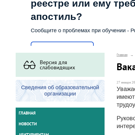
реестре или ему тре
апостиль?
Сообщите о проблемах при обучении - Р
Написать о проблеме
Главная
→
Версия для
Вак
слабовидящих
27 января 20
Сведения об образовательной
Уважа
организации
имею
трудо
ГЛАВНАЯ
Руков
НОВОСТИ
интер
АБИТУРИЕНТАМ