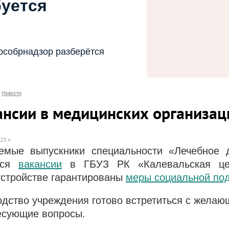
буется
особрнадзор разберётся
Новости
ансии в медицинских организац
21 г.
емые выпускники специальности «Лечебное 
тся
вакансии
в ГБУЗ РК «Калевальская цен
устройстве гарантированы
меры социальной по
одство учреждения готово встретиться с желающ
есующие вопросы.