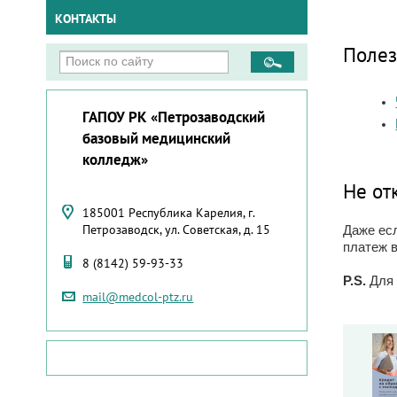
КОНТАКТЫ
Полез
ГАПОУ РК «Петрозаводский
базовый медицинский
колледж»
Не от
185001 Республика Карелия, г.
Петрозаводск, ул. Советская, д. 15
Даже ес
платеж 
8 (8142) 59-93-33
P.S.
Для 
mail@medcol-ptz.ru