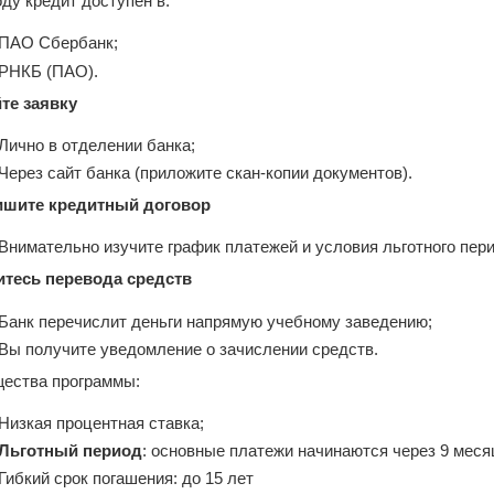
оду кредит доступен в:
ПАО Сбербанк;
РНКБ (ПАО).
йте заявку
Лично в отделении банка;
Через сайт банка (приложите скан-копии документов).
ишите кредитный договор
Внимательно изучите график платежей и условия льготного пер
итесь перевода средств
Банк перечислит деньги напрямую учебному заведению;
Вы получите уведомление о зачислении средств.
ества программы:
Низкая процентная ставка;
Льготный период
: основные платежи начинаются через 9 мес
Гибкий срок погашения: до 15 лет