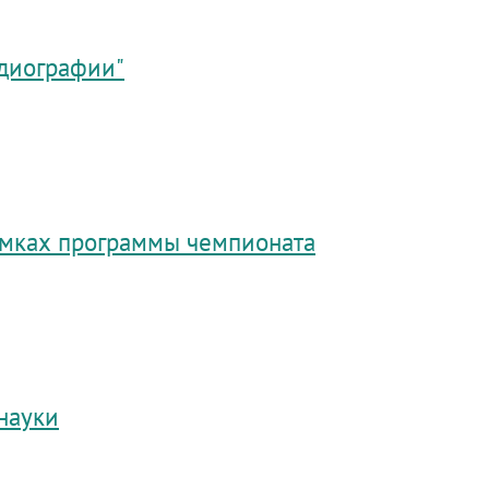
рдиографии"
мках программы чемпионата
науки