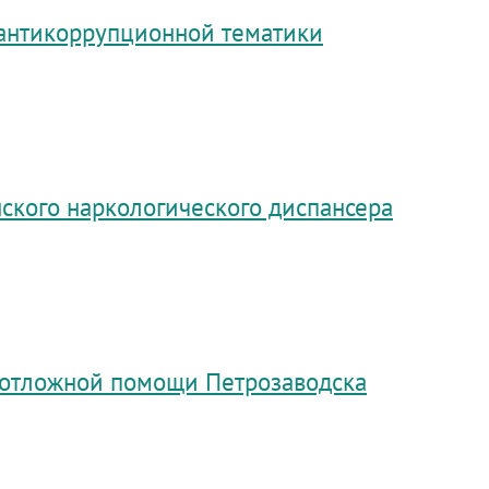
 антикоррупционной тематики
нского наркологического диспансера
еотложной помощи Петрозаводска