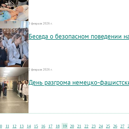
3 февраля 2026 г.
Беседа о безопасном поведении н
2 февраля 2026 г.
День разгрома немецко-фашистски
0
11
12
13
14
15
16
17
18
19
20
21
22
23
24
25
26
27