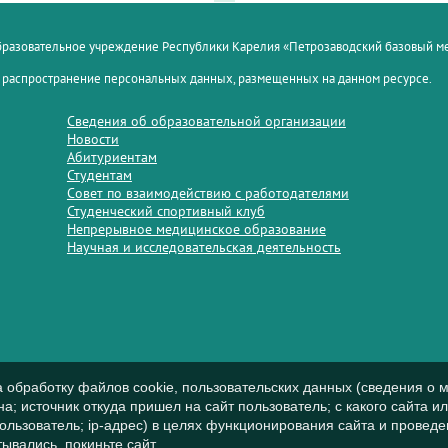
образовательное учреждение Республики Карелия «Петрозаводский базовый 
 распространение персональных данных, размещенных на данном ресурсе.
Сведения об образовательной организации
Новости
Абитуриентам
Студентам
Совет по взаимодействию с работодателями
Студенческий спортивный клуб
Непрерывное медицинское образование
Научная и исследовательская деятельность
а обработку файлов cookie, пользовательских данных (сведения о м
а; источник откуда пришел на сайт пользователь; с какого сайта и
пользователь; ip-адрес) в целях функционирования сайта и проведе
ывались, покиньте сайт.