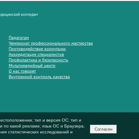
медицинский колледж»
Педагогам
Чемпионат профессионального мастерства
Противодействие коррупции
Аккредитация специалистов
Профилактика и безопасность
Мультимедийный центр
О нас говорят
Внутренний контроль качества
естоположении; тип и версия ОС; тип и
ли по какой рекламе; язык ОС и Браузера;
Согласен
ния статистических исследований и