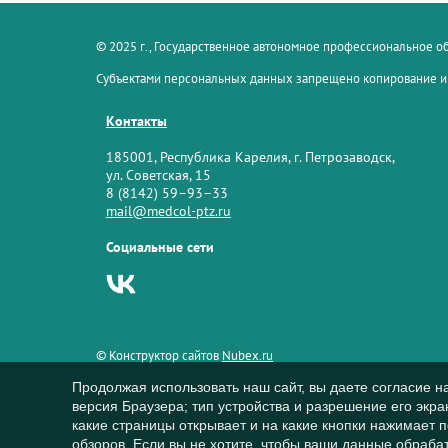
© 2025 г., Государственное автономное профессиональное 
Субъектами персональных данных запрещено копирование и
Контакты
185001, Республика Карелия, г. Петрозаводск,
ул. Советская, 15
8 (8142) 59–93–33
mail@medcol-ptz.ru
Социальные сети
© Конструктор сайтов
Nubex.ru
Продолжая использовать наш сайт, вы даете согласие н
версия Браузера; тип устройства и разрешение его экран
какие страницы открывает и на какие кнопки нажимает 
обзоров. Если вы не хотите, чтобы ваши данные обрабат