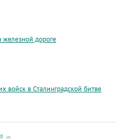
а железной дороге
х войск в Сталинградской битве
→
28