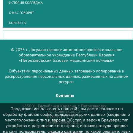
ИСТОРИЯ КОЛЛЕДЖА
О НАС ГОВОРЯТ
КОНТАКТЫ
© 2025 г., Государственное автономное профессиональное
образовательное учреждение Республики Карелия
«Петрозаводский базовый медицинский колледж»
Субъектами персональных данных запрещено копирование и
распространение персональных данных, размещенных на данном
ресурсе.
Контакты
185001, Республика Карелия, г. Петрозаводск,
Продолжая использовать наш сайт, вы даете согласие на
ул. Советская, 15
обработку файлов cookie, пользовательских данных (сведения о
8 (8142) 59–93–33
местоположении; тип и версия ОС; тип и версия Браузера; тип
mail@medcol-ptz.ru
устройства и разрешение его экрана; источник откуда пришел
на сайт пользователь; с какого сайта или по какой рекламе; язык
Социальные сети