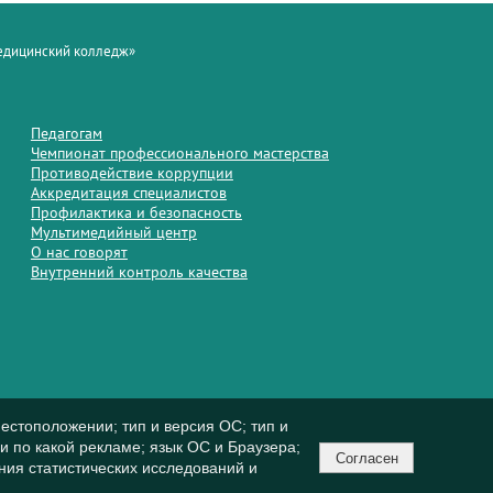
медицинский колледж»
Педагогам
Чемпионат профессионального мастерства
Противодействие коррупции
Аккредитация специалистов
Профилактика и безопасность
Мультимедийный центр
О нас говорят
Внутренний контроль качества
естоположении; тип и версия ОС; тип и
ли по какой рекламе; язык ОС и Браузера;
Согласен
ния статистических исследований и