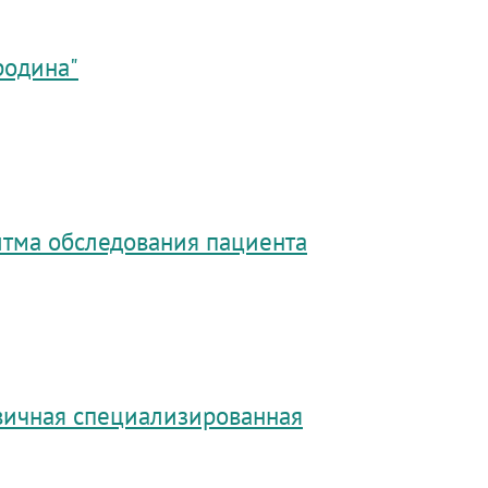
родина"
итма обследования пациента
вичная специализированная