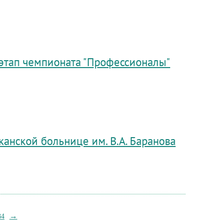
этап чемпионата "Профессионалы"
канской больнице им. В.А. Баранова
→
34