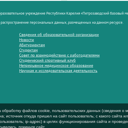
образовательное учреждение Республики Карелия «Петрозаводский базовый 
 распространение персональных данных, размещенных на данном ресурсе.
Сведения об образовательной организации
Новости
Абитуриентам
Студентам
Совет по взаимодействию с работодателями
Студенческий спортивный клуб
Непрерывное медицинское образование
Научная и исследовательская деятельность
а обработку файлов cookie, пользовательских данных (сведения о м
а; источник откуда пришел на сайт пользователь; с какого сайта и
пользователь; ip-адрес) в целях функционирования сайта и проведе
ывались, покиньте сайт.