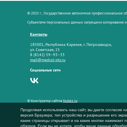
© 2025 г., Государственное автономное профессиональное 
Субъектами персональных данных запрещено копирование и
Контакты
185001, Республика Карелия, г. Петрозаводск,
ул. Советская, 15
8 (8142) 59–93–33
mail@medcol-ptz.ru
Социальные сети
© Конструктор сайтов
Nubex.ru
Продолжая использовать наш сайт, вы даете согласие н
версия Браузера; тип устройства и разрешение его экран
какие страницы открывает и на какие кнопки нажимает 
обзоров. Если вы не хотите, чтобы ваши данные обрабат