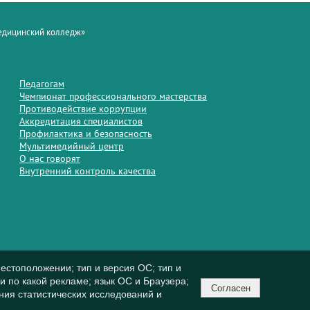
медицинский колледж»
Педагогам
Чемпионат профессионального мастерства
Противодействие коррупции
Аккредитация специалистов
Профилактика и безопасность
Мультимедийный центр
О нас говорят
Внутренний контроль качества
естоположении; тип и версия ОС; тип и
ли по какой рекламе; язык ОС и Браузера;
Согласен
ния статистических исследований и