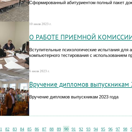
Сформированный абитуриентом полный пакет док
10 июля 2023 г.
О РАБОТЕ ПРИЕМНОЙ КОМИССИ
Вступительные психологические испытания для 
компьютерного тестирования с использованием 
6 июля 2023 г.
Вручение дипломов выпускникам 
Вручение дипломов выпускникам 2023 года
1
82
83
84
85
86
87
88
89
90
91
92
93
94
95
96
97
98