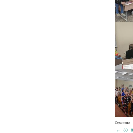
Страницы:
←
80
8