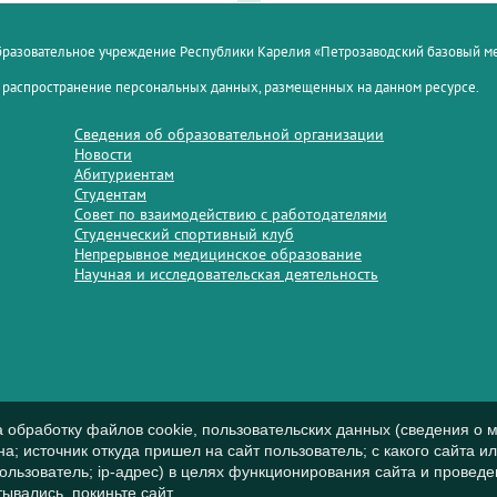
образовательное учреждение Республики Карелия «Петрозаводский базовый 
 распространение персональных данных, размещенных на данном ресурсе.
Сведения об образовательной организации
Новости
Абитуриентам
Студентам
Совет по взаимодействию с работодателями
Студенческий спортивный клуб
Непрерывное медицинское образование
Научная и исследовательская деятельность
а обработку файлов cookie, пользовательских данных (сведения о м
а; источник откуда пришел на сайт пользователь; с какого сайта и
пользователь; ip-адрес) в целях функционирования сайта и проведе
ывались, покиньте сайт.