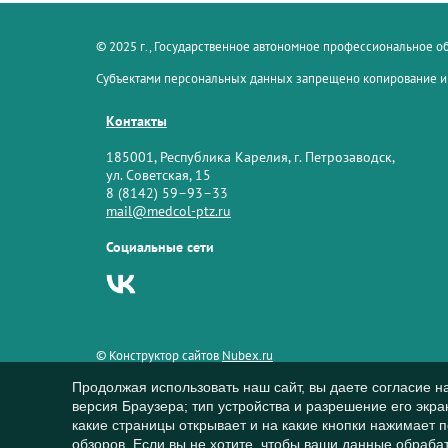
© 2025 г., Государственное автономное профессиональное 
Субъектами персональных данных запрещено копирование и
Контакты
185001, Республика Карелия, г. Петрозаводск,
ул. Советская, 15
8 (8142) 59–93–33
mail@medcol-ptz.ru
Социальные сети
© Конструктор сайтов
Nubex.ru
Продолжая использовать наш сайт, вы даете согласие н
версия Браузера; тип устройства и разрешение его экран
какие страницы открывает и на какие кнопки нажимает 
обзоров. Если вы не хотите, чтобы ваши данные обрабат