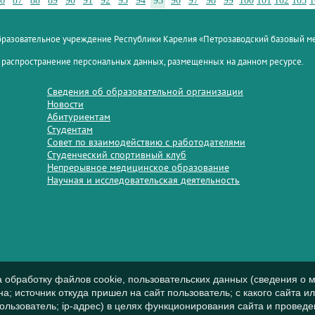
6
87
88
89
90
91
92
93
94
95
96
97
98
99
100
101
102
103
1
образовательное учреждение Республики Карелия «Петрозаводский базовый 
 распространение персональных данных, размещенных на данном ресурсе.
Сведения об образовательной организации
Новости
Абитуриентам
Студентам
Совет по взаимодействию с работодателями
Студенческий спортивный клуб
Непрерывное медицинское образование
Научная и исследовательская деятельность
а обработку файлов cookie, пользовательских данных (сведения о м
а; источник откуда пришел на сайт пользователь; с какого сайта и
пользователь; ip-адрес) в целях функционирования сайта и проведе