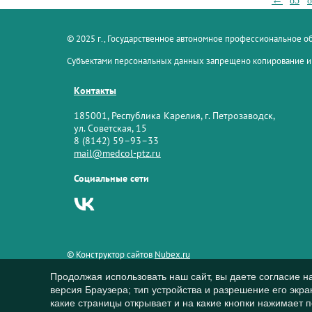
85
8
© 2025 г., Государственное автономное профессиональное 
Субъектами персональных данных запрещено копирование и
Контакты
185001, Республика Карелия, г. Петрозаводск,
ул. Советская, 15
8 (8142) 59–93–33
mail@medcol-ptz.ru
Социальные сети
© Конструктор сайтов
Nubex.ru
Продолжая использовать наш сайт, вы даете согласие н
версия Браузера; тип устройства и разрешение его экран
какие страницы открывает и на какие кнопки нажимает 