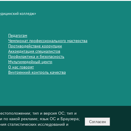
медицинский колледж»
Педагогам
Чемпионат профессионального мастерства
Противодействие коррупции
Аккредитация специалистов
Профилактика и безопасность
Мультимедийный центр
О нас говорят
Внутренний контроль качества
естоположении; тип и версия ОС; тип и
ли по какой рекламе; язык ОС и Браузера;
Согласен
ния статистических исследований и