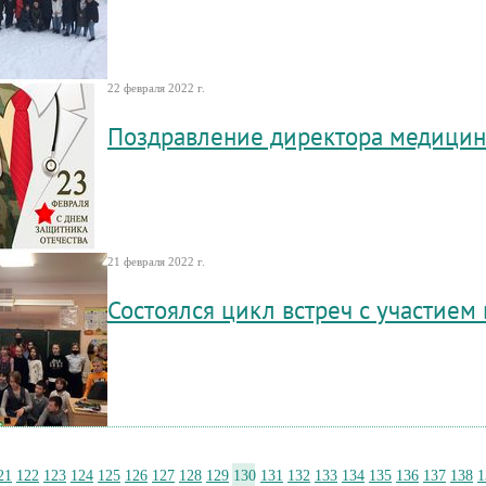
22 февраля 2022 г.
Поздравление директора медицин
21 февраля 2022 г.
Состоялся цикл встреч с участием
21
122
123
124
125
126
127
128
129
130
131
132
133
134
135
136
137
138
1