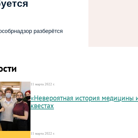
буется
особрнадзор разберётся
ости
11 марта 2022 г.
«Невероятная история медицины 
квестах
11 марта 2022 г.