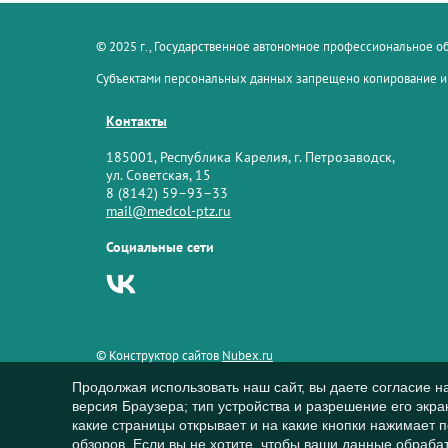
© 2025 г., Государственное автономное профессиональное 
Субъектами персональных данных запрещено копирование и
Контакты
185001, Республика Карелия, г. Петрозаводск,
ул. Советская, 15
8 (8142) 59–93–33
mail@medcol-ptz.ru
Социальные сети
© Конструктор сайтов
Nubex.ru
Продолжая использовать наш сайт, вы даете согласие н
версия Браузера; тип устройства и разрешение его экран
какие страницы открывает и на какие кнопки нажимает 
обзоров. Если вы не хотите, чтобы ваши данные обрабат