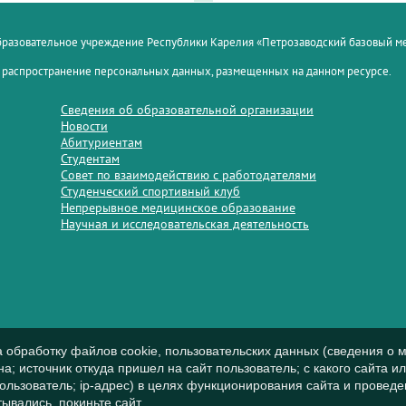
образовательное учреждение Республики Карелия «Петрозаводский базовый 
 распространение персональных данных, размещенных на данном ресурсе.
Сведения об образовательной организации
Новости
Абитуриентам
Студентам
Совет по взаимодействию с работодателями
Студенческий спортивный клуб
Непрерывное медицинское образование
Научная и исследовательская деятельность
а обработку файлов cookie, пользовательских данных (сведения о м
а; источник откуда пришел на сайт пользователь; с какого сайта и
пользователь; ip-адрес) в целях функционирования сайта и проведе
ывались, покиньте сайт.